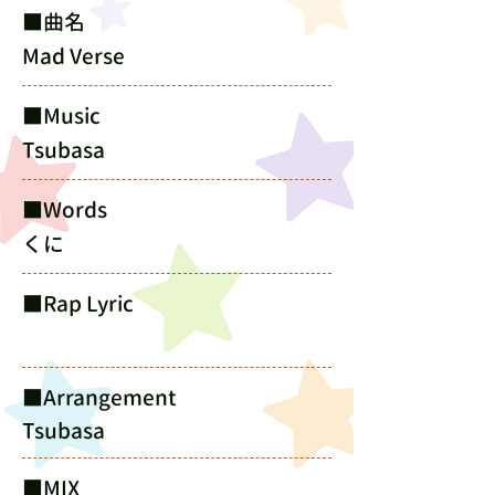
​■曲名
Mad Verse
​■Music
Tsubasa
​■Words
くに
​■Rap Lyric
​■Arrangement
Tsubasa
​■MIX