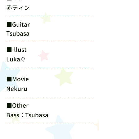
赤ティン
​■Guitar
Tsubasa
​■Illust
Luka♢
​■Movie
Nekuru
​■Other
Bass：Tsubasa