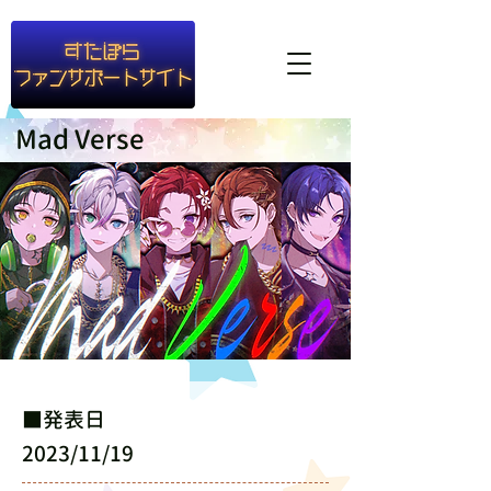
#container1{ background-color: rgba(255,255,255,0.8) }
Mad Verse
​■発表日
2023/11/19