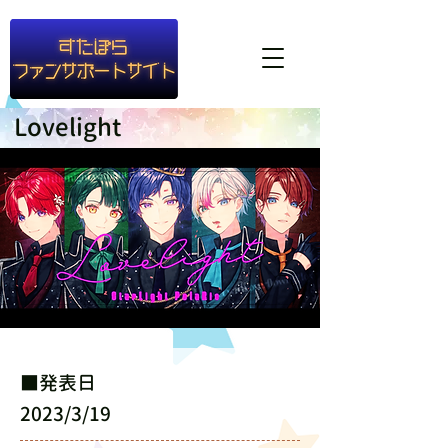
#container1{ background-color: rgba(255,255,255,0.8) }
Lovelight
​■発表日
2023/3/19