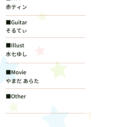
赤ティン
​■Guitar
そるてぃ
​■Illust
水七ゆし
​■Movie
やまだ あらた
​■Other