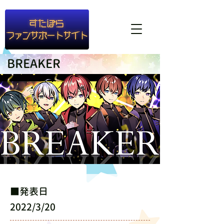
#container1{ background-color: rgba(255,255,255,0.8) }
BREAKER
​■発表日
2022/3/20