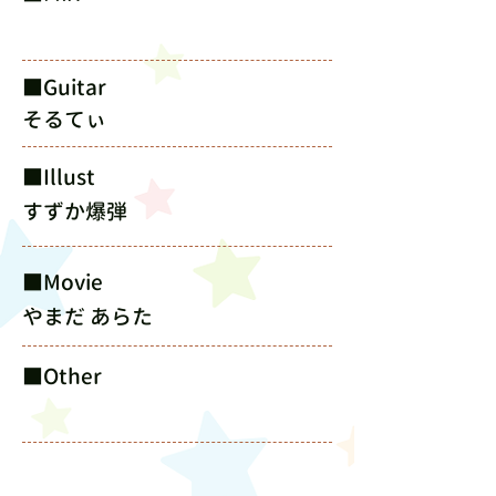
​■Guitar
そるてぃ
​■Illust
すずか爆弾
​■Movie
やまだ あらた
​■Other