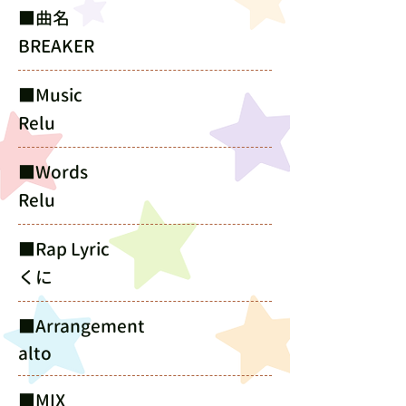
​■曲名
BREAKER
​■Music
Relu
​■Words
Relu
​■Rap Lyric
くに
​■Arrangement
alto
​■MIX