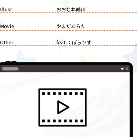
Illust
おおむね鶴川
■Movie
やまだあらた
■Other
feat.：ぽらりす