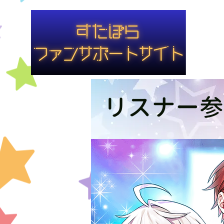
#container1{ background-color: rgba(255,255,255,0.8) }
リスナー参加