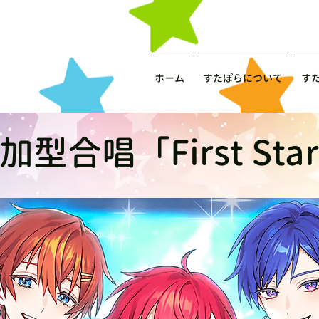
ホーム
すたぽらについて
す
型合唱「First Sta