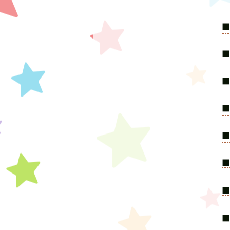
​
​
​
​
​■
​
​
​■