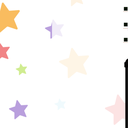
​■
​
​