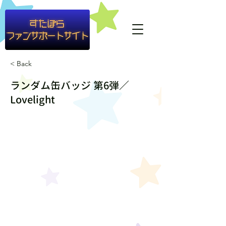
#container1{ background-color: rgba(255,255,255,0.8) }
< Back
ランダム缶バッジ 第6弾／
Lovelight