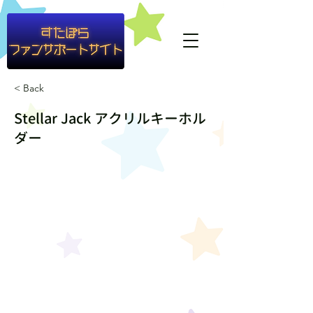
#container1{ background-color: rgba(255,255,255,0.8) }
< Back
Stellar Jack アクリルキーホル
ダー