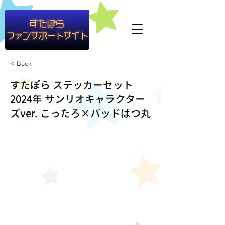
#container1{ background-color: rgba(255,255,255,0.8) }
< Back
すたぽら ステッカーセット
2024年 サンリオキャラクター
ズver. こったろ×バッドばつ丸