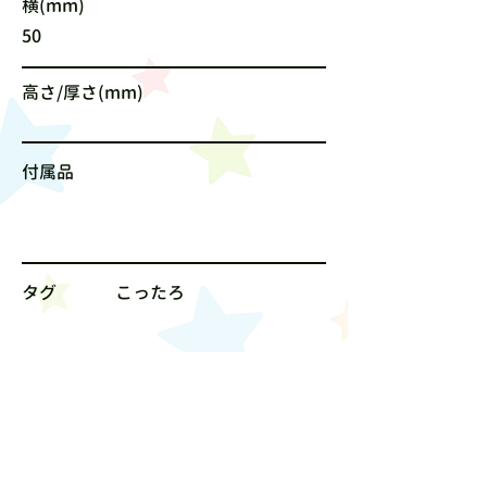
横(mm)
50
高さ/厚さ(mm)
付属品
タグ
こったろ
サイズ
値段
800円