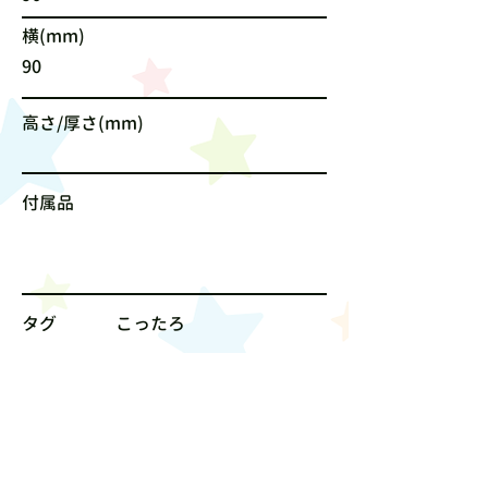
横(mm)
90
高さ/厚さ(mm)
付属品
タグ
こったろ
サイズ