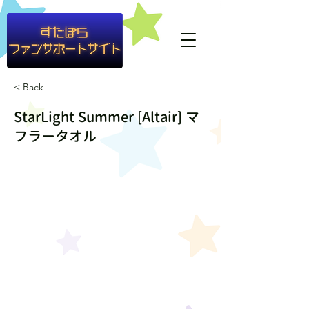
#container1{ background-color: rgba(255,255,255,0.8) }
< Back
StarLight Summer [Altair] マ
フラータオル