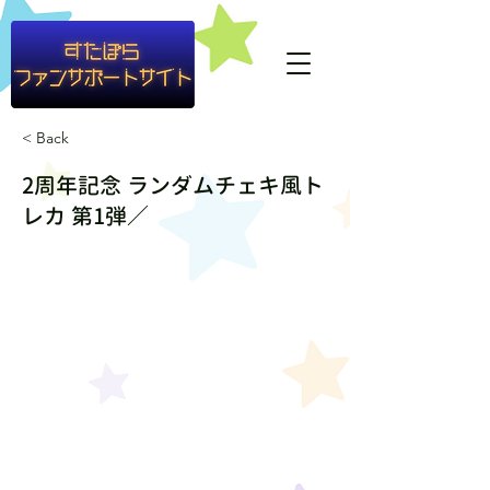
#container1{ background-color: rgba(255,255,255,0.8) }
< Back
2周年記念 ランダムチェキ風ト
レカ 第1弾／